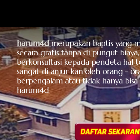
harum4d
merupakan baptis yang men
secara gratis tanpa di pungut biaya,
berkonsultasi kepada pendeta hal t
sangat di anjur kan oleh orang - or
berpengalam atau tidak hanya bisa 
harum4d